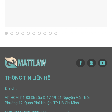
THÔNG TIN LIÊN HỆ
Địa chỉ:
VP HCM: P1-03.36 Lầu 3, 17-19-21 Nguyễn Văn Trỗi,
Phường 12, Quận Phú Nhuận, TP. Hồ Chí Minh