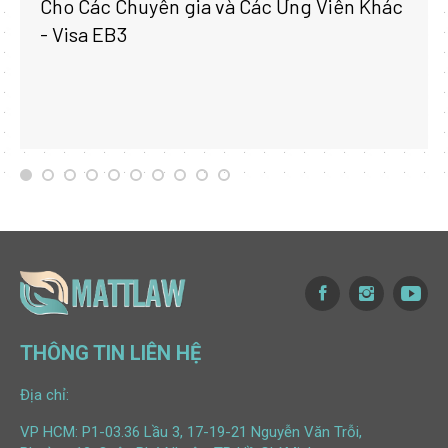
Cho Các Chuyên gia và Các Ứng Viên Khác
- Visa EB3
THÔNG TIN LIÊN HỆ
Địa chỉ:
VP HCM: P1-03.36 Lầu 3, 17-19-21 Nguyễn Văn Trỗi,