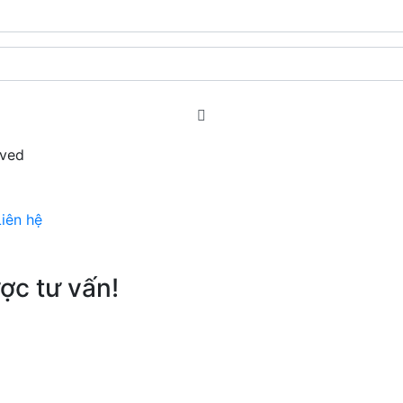
rved
Liên hệ
ợc tư vấn!