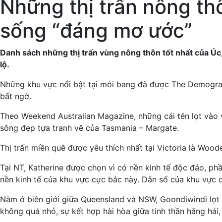
Những thị trấn nông th
sống “đáng mơ ước”
Danh sách những thị trấn vùng nông thôn tốt nhất của Úc, t
lộ.
Những khu vực nổi bật tại mỗi bang đã được The Demograph
bất ngờ.
Theo Weekend Australian Magazine, những cái tên lọt vào v
sông đẹp tựa tranh vẽ của Tasmania – Margate.
Thị trấn miền quê được yêu thích nhất tại Victoria là Woo
Tại NT, Katherine được chọn vì có nền kinh tế độc đáo, ph
nền kinh tế của khu vực cực bắc này. Dân số của khu vực dự
Nằm ở biên giới giữa Queensland và NSW, Goondiwindi lọt d
không quá nhỏ, sự kết hợp hài hòa giữa tinh thần hăng hái