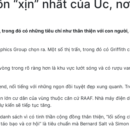
ôn “xịn” nhất của Úc, n
rong đó có những tiêu chí như thân thiện với con người, đa
ics Group chọn ra. Một số thị trấn, trong đó có Griffith
òng trong rõ ràng hơn là khu vực lướt sóng và có rượu van
dend, nổi tiếng với những ngọn đồi tuyệt đẹp xung quanh. T
ần lớn cư dân của vùng thuộc căn cứ RAAF. Nhà máy điện do
 kiến sẽ tiếp tục tăng.
anh sách vì có tinh thần cộng đồng thân thiện, “lối sống 
, táo bạo và cơ hội” là tiêu chuẩn mà Bernard Salt và Sim