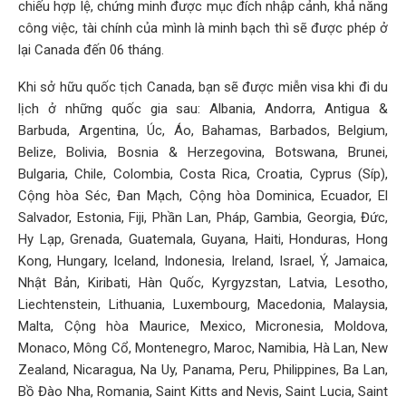
chiếu hợp lệ, chứng minh được mục đích nhập cảnh, khả năng
công việc, tài chính của mình là minh bạch thì sẽ được phép ở
lại Canada đến 06 tháng.
Khi sở hữu quốc tịch Canada, bạn sẽ được miễn visa khi đi du
lịch ở những quốc gia sau: Albania, Andorra, Antigua &
Barbuda, Argentina, Úc, Áo, Bahamas, Barbados, Belgium,
Belize, Bolivia, Bosnia & Herzegovina, Botswana, Brunei,
Bulgaria, Chile, Colombia, Costa Rica, Croatia, Cyprus (Síp),
Cộng hòa Séc, Đan Mạch, Cộng hòa Dominica, Ecuador, El
Salvador, Estonia, Fiji, Phần Lan, Pháp, Gambia, Georgia, Đức,
Hy Lạp, Grenada, Guatemala, Guyana, Haiti, Honduras, Hong
Kong, Hungary, Iceland, Indonesia, Ireland, Israel, Ý, Jamaica,
Nhật Bản, Kiribati, Hàn Quốc, Kyrgyzstan, Latvia, Lesotho,
Liechtenstein, Lithuania, Luxembourg, Macedonia, Malaysia,
Malta, Cộng hòa Maurice, Mexico, Micronesia, Moldova,
Monaco, Mông Cổ, Montenegro, Maroc, Namibia, Hà Lan, New
Zealand, Nicaragua, Na Uy, Panama, Peru, Philippines, Ba Lan,
Bồ Đào Nha, Romania, Saint Kitts and Nevis, Saint Lucia, Saint