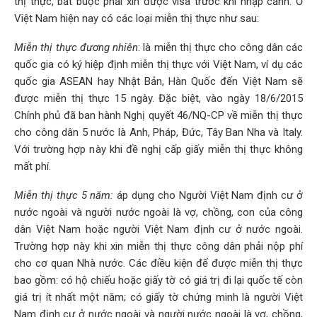
thị thực, bắt buộc phải xin được visa trước khi nhập cảnh. Ở
Việt Nam hiện nay có các loại miễn thị thực như sau:
Miễn thị thực đương nhiên
: là miễn thị thực cho công dân các
quốc gia có ký hiệp định miễn thị thực với Việt Nam, ví dụ các
quốc gia ASEAN hay Nhật Bản, Hàn Quốc đến Việt Nam sẽ
được miễn thị thực 15 ngày. Đặc biệt, vào ngày 18/6/2015
Chính phủ đã ban hành Nghị quyết 46/NQ-CP về miễn thị thực
cho công dân 5 nước là Anh, Pháp, Đức, Tây Ban Nha và Italy.
Với trường hợp này khi đề nghị cấp giấy miễn thị thực không
mất phí.
Miễn thị thực 5 năm:
áp dụng cho Người Việt Nam định cư ở
nước ngoài và người nước ngoài là vợ, chồng, con của công
dân Việt Nam hoặc người Việt Nam định cư ở nước ngoài.
Trường hợp này khi xin miễn thị thực công dân phải nộp phí
cho cơ quan Nhà nước. Các điều kiện để được miễn thị thực
bao gồm: có hộ chiếu hoặc giấy tờ có giá trị đi lại quốc tế còn
giá trị ít nhất một năm; có giấy tờ chứng minh là người Việt
Nam định cư ở nước ngoài và người nước ngoài là vợ, chồng,