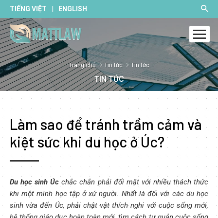
|
TIẾNG VIỆT
ENGLISH
Trang chủ
Tin tức
Tin tức
TIN TỨC
Làm sao để tránh trầm cảm và
kiệt sức khi du học ở Úc?
Du học sinh Úc
chắc chắn phải đối mặt với nhiều thách thức
khi một mình học tập ở xứ người. Nhất là đối với các du học
sinh vừa đến Úc, phải chật vật thích nghi với cuộc sống mới,
hệ thống giáo dục hoàn toàn mới, tìm cách tự quản cuộc sống