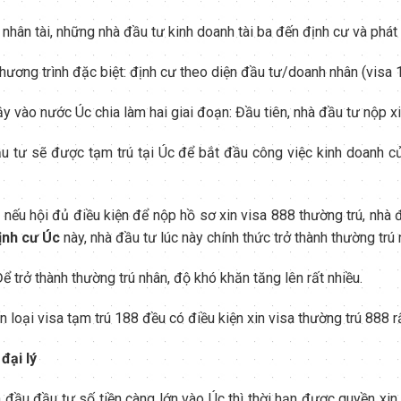
hân tài, những nhà đầu tư kinh doanh tài ba đến định cư và phát t
hương trình đặc biệt: định cư theo diện đầu tư/doanh nhân (visa 1
y vào nước Úc chia làm hai giai đoạn: Đầu tiên, nhà đầu tư nộp xi
u tư sẽ được tạm trú tại Úc để bắt đầu công việc kinh doanh củ
h, nếu hội đủ điều kiện để nộp hồ sơ xin visa 888 thường trú, nhà
ịnh cư Úc
này, nhà đầu tư lúc này chính thức trở thành thường trú 
Để trở thành thường trú nhân, độ khó khăn tăng lên rất nhiều.
 loại visa tạm trú 188 đều có điều kiện xin visa thường trú 888 r
đại lý
đầu đầu tư số tiền càng lớn vào Úc thì thời hạn được quyền xin 