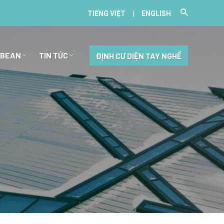
|
TIẾNG VIỆT
ENGLISH
BBEAN
TIN TỨC
ĐỊNH CƯ DIỆN TAY NGHỀ