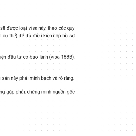
 sẽ được loại visa này, theo các quy
c cụ thể) để đủ điều kiện nộp hồ sơ
iện đầu tư có bảo lãnh (visa 188B),
i sản này phải minh bạch và rõ ràng.
ờng gặp phải: chứng minh nguồn gốc