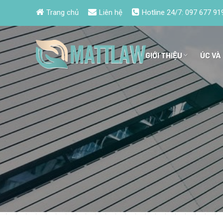
Trang chủ
Liên hệ
Hotline 24/7:
097 677 91
GIỚI THIỆU
ÚC VÀ