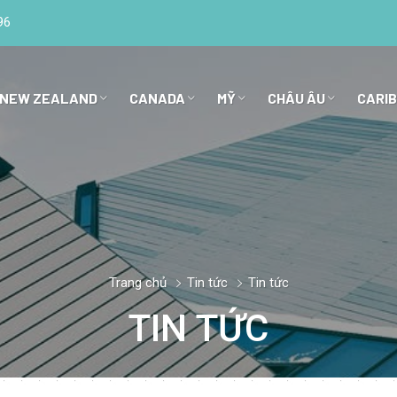
96
 NEW ZEALAND
CANADA
MỸ
CHÂU ÂU
CARI
Trang chủ
Tin tức
Tin tức
TIN TỨC