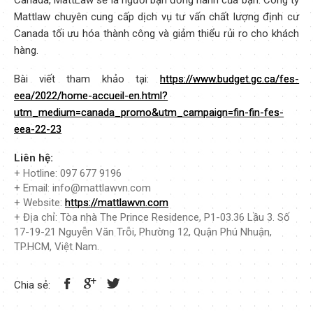
Canada, MattLaw sẽ là người bạn đồng hành của bạn. Công ty
Mattlaw chuyên cung cấp dịch vụ tư vấn chất lượng định cư
Canada tối ưu hóa thành công và giảm thiểu rủi ro cho khách
hàng.
Bài viết tham khảo tại:
https://www.budget.gc.ca/fes-
eea/2022/home-accueil-en.html?
utm_medium=canada_promo&utm_campaign=fin-fin-fes-
eea-22-23
Liên hệ:
+ Hotline: 097 677 9196
+ Email: info@mattlawvn.com
+ Website:
https://mattlawvn.com
+ Địa chỉ: Tòa nhà The Prince Residence, P1-03.36 Lầu 3. Số
17-19-21 Nguyễn Văn Trỗi, Phường 12, Quận Phú Nhuận,
TP.HCM, Việt Nam.
Chia sẻ: