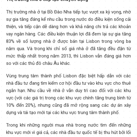
Thị trường nhà ở tại Bồ Đào Nha tiếp tục vượt xa kỳ vọng, nhờ
sự gia tăng đáng kể nhu cầu trong nước do điều kiện sống cải
thiện, và tiếp cận dễ dàng hơn và khả năng chi trả các khoản
vay ngân hàng. Các điều kiện thuận lợi đã đem lại sự gia tăng
83% về số lượng nhà ở được bán tại Lisbon trong vòng ba
năm qua. Và trong khi chỉ số giá nhà ở đã tăng đều đặn từ
mức thấp nhất trong năm 2013, thì Lisbon vẫn đáng giá hơn
so với các thủ đô châu Âu khác.
Vùng trung tâm thành phố Lisbon đặc biệt hấp dẫn với các
nhà đầu tư đang tìm kiếm cơ hội đầu tư vào khu vực cho thuê
ngắn hạn. Nhu cầu về nhà ở vẫn duy trì cao đối với các khu
vực (với các giá trị trong các khu vực chính tăng trung bình từ
10% đến 20%), nhưng cũng đã mở rộng sang các dự án xây
dựng và tái tạo mới tại các khu vực trung tâm thành phố.
Trong khi những người mua nhà trong nước tìm đến những
khu vực mới vì giá cả, các nhà đầu tư quốc tế bị thu hút bởi lối