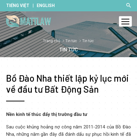
|
TIẾNG VIỆT
ENGLISH
Trang chủ
Tin tức
Tin tức
TIN TỨC
Bồ Đào Nha thiết lập kỷ lục mới
về đầu tư Bất Động Sản
Nền kinh tế thúc đẩy thị trường đầu tư
Sau cuộc khủng hoảng nợ công năm 2011-2014 của Bồ Đào
Nha, những năm gần đây đã đánh dấu sự phục hồi kinh tế đã