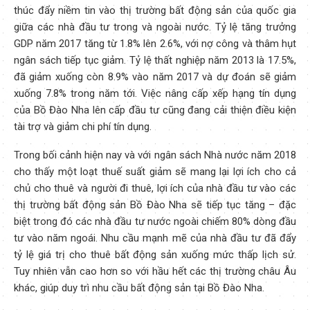
thúc đẩy niềm tin vào thị trường bất động sản của quốc gia
giữa các nhà đầu tư trong và ngoài nước. Tỷ lệ tăng trưởng
GDP năm 2017 tăng từ 1.8% lên 2.6%, với nợ công và thâm hụt
ngân sách tiếp tục giảm. Tỷ lệ thất nghiệp năm 2013 là 17.5%,
đã giảm xuống còn 8.9% vào năm 2017 và dự đoán sẽ giảm
xuống 7.8% trong năm tới. Việc nâng cấp xếp hạng tín dụng
của Bồ Đào Nha lên cấp đầu tư cũng đang cải thiện điều kiện
tài trợ và giảm chi phí tín dụng.
Trong bối cảnh hiện nay và với ngân sách Nhà nước năm 2018
cho thấy một loạt thuế suất giảm sẽ mang lại lợi ích cho cả
chủ cho thuê và người đi thuê, lợi ích của nhà đầu tư vào các
thị trường bất động sản Bồ Đào Nha sẽ tiếp tục tăng – đặc
biệt trong đó các nhà đầu tư nước ngoài chiếm 80% dòng đầu
tư vào năm ngoái. Nhu cầu mạnh mẽ của nhà đầu tư đã đẩy
tỷ lệ giá trị cho thuê bất động sản xuống mức thấp lịch sử.
Tuy nhiên vẫn cao hơn so với hầu hết các thị trường châu Âu
khác, giúp duy trì nhu cầu bất động sản tại Bồ Đào Nha.