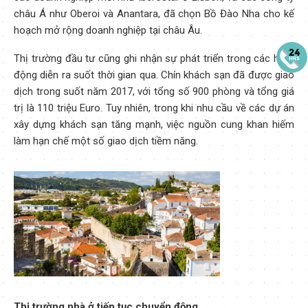
châu Á như Oberoi và Anantara, đã chọn Bồ Đào Nha cho kế
hoạch mở rộng doanh nghiệp tại châu Âu.
Thị trường đầu tư cũng ghi nhận sự phát triển trong các hoạt
động diễn ra suốt thời gian qua. Chín khách sạn đã được giao
dịch trong suốt năm 2017, với tổng số 900 phòng và tổng giá
trị là 110 triệu Euro. Tuy nhiên, trong khi nhu cầu về các dự án
xây dựng khách sạn tăng mạnh, việc nguồn cung khan hiếm
làm hạn chế một số giao dịch tiềm năng.
Thị trường nhà ở tiếp tục chuyển động