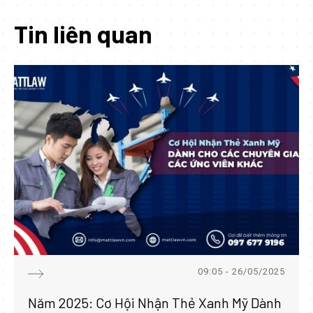
Tin liên quan
09:05 - 26/05/2025
Năm 2025: Cơ Hội Nhận Thẻ Xanh Mỹ Dành