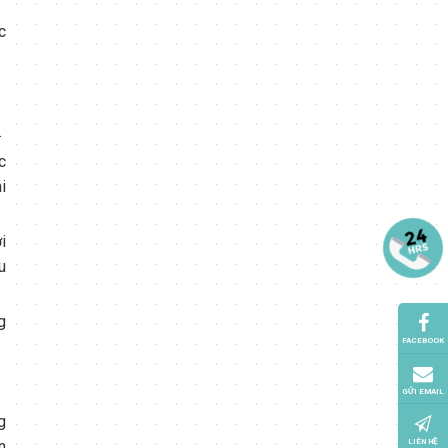
c
.
c
i
i
u
g
FACEBOOK
GỬI EMAIL
g
LIÊN HỆ
n