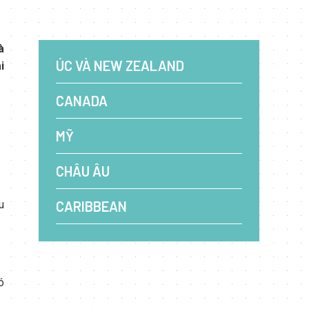
à
ÚC VÀ NEW ZEALAND
i
CANADA
MỸ
CHÂU ÂU
u
CARIBBEAN
ó