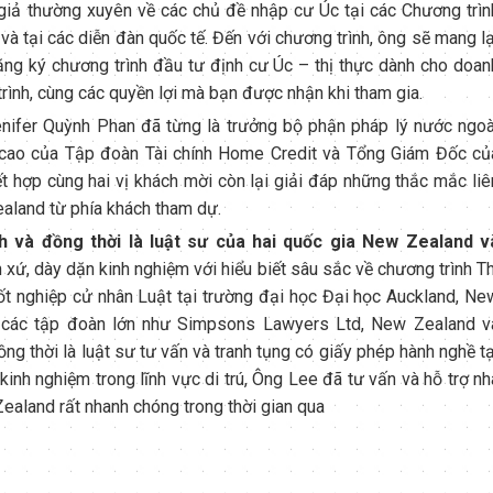
n giả thường xuyên về các chủ đề nhập cư Úc tại các Chương trìn
và tại các diễn đàn quốc tế. Đến với chương trình, ông sẽ mang lạ
đăng ký chương trình đầu tư định cư Úc – thị thực dành cho doan
 trình, cùng các quyền lợi mà bạn được nhận khi tham gia.
nifer Quỳnh Phan đã từng là trưởng bộ phận pháp lý nước ngoà
cao của Tập đoàn Tài chính Home Credit và Tổng Giám Đốc củ
 hợp cùng hai vị khách mời còn lại giải đáp những thắc mắc liê
aland từ phía khách tham dự.
 và đồng thời là luật sư của hai quốc gia New Zealand v
ứ, dày dặn kinh nghiệm với hiểu biết sâu sắc về chương trình Th
ốt nghiệp cử nhân Luật tại trường đại học Đại học Auckland, Ne
g các tập đoàn lớn như Simpsons Lawyers Ltd, New Zealand v
 thời là luật sư tư vấn và tranh tụng có giấy phép hành nghề tạ
inh nghiệm trong lĩnh vực di trú, Ông Lee đã tư vấn và hỗ trợ nh
Zealand rất nhanh chóng trong thời gian qua