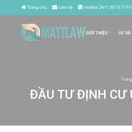
Trang chủ
Liên hệ
Hotline 24/7:
097 677 91
GIỚI THIỆU
ÚC VÀ
Trang
ĐẦU TƯ ĐỊNH CƯ