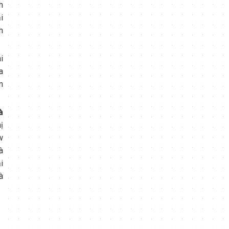
h
i
h
i
a
n
à
ị
w
à
i
à