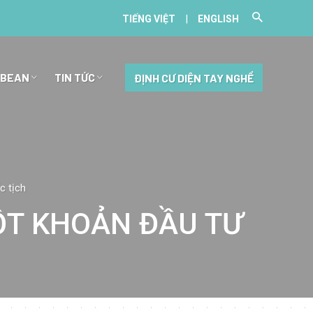
|
TIẾNG VIỆT
ENGLISH
BBEAN
TIN TỨC
ĐỊNH CƯ DIỆN TAY NGHỀ
c tịch
ỘT KHOẢN ĐẦU TƯ