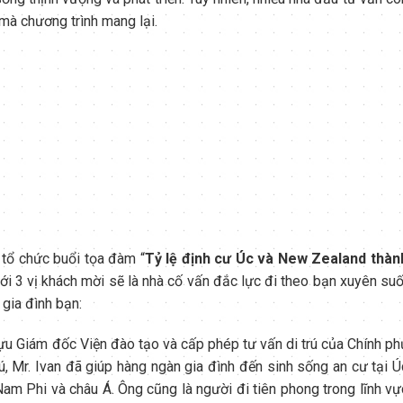
mà chương trình mang lại.
 tổ chức buổi tọa đàm “
T
ỷ
lệ định cư Úc và New Zealand thàn
ới 3 vị khách mời sẽ là nhà cố vấn đắc lực đi theo bạn xuyên suố
gia đình bạn:
Cựu Giám đốc Viện đào tạo và cấp phép tư vấn di trú của Chính ph
rú, Mr. Ivan đã giúp hàng ngàn gia đình đến sinh sống an cư tại Ú
Nam Phi và châu Á. Ông cũng là người đi tiên phong trong lĩnh vự