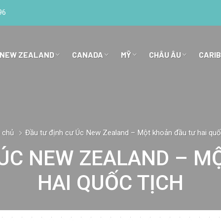
96
 NEW ZEALAND
CANADA
MỸ
CHÂU ÂU
CARI
 chủ
Đầu tư định cư Úc New Zealand – Một khoản đầu tư hai quố
 ÚC NEW ZEALAND – M
HAI QUỐC TỊCH