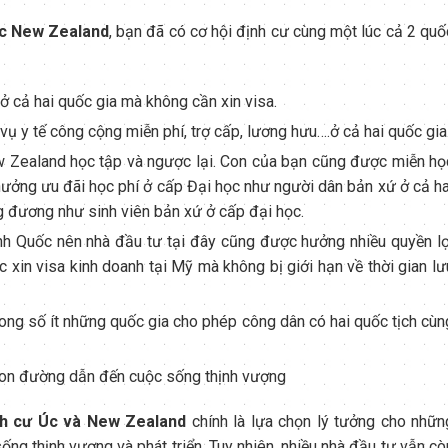
ặc New Zealand
, bạn đã có cơ hội định cư cùng một lúc cả 2 quố
ở cả hai quốc gia mà không cần xin visa.
ụ y tế công cộng miễn phí, trợ cấp, lương hưu….ở cả hai quốc gia
w Zealand học tập và ngược lại. Con của bạn cũng được miễn họ
hưởng ưu đãi học phí ở cấp Đại học như người dân bản xứ ở cả ha
g đương như sinh viên bản xứ ở cấp đại học.
 Quốc nên nhà đầu tư tại đây cũng được hưởng nhiều quyền lợ
xin visa kinh doanh tại Mỹ mà không bị giới hạn về thời gian lư
ong số ít những quốc gia cho phép công dân có hai quốc tịch cùn
Con đường dẫn đến cuộc sống thịnh vượng
nh cư Úc và New Zealand
chính là lựa chọn lý tưởng cho nhữn
 thịnh vượng và phát triển. Tuy nhiên, nhiều nhà đầu tư vẫn cò