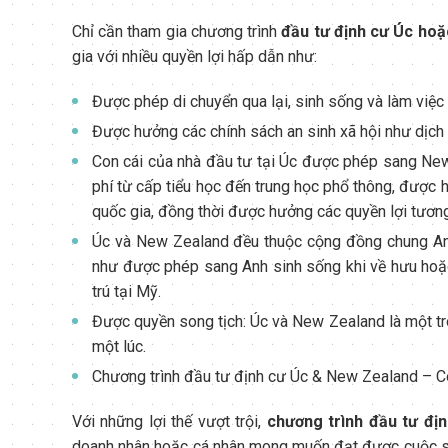
Chỉ cần tham gia chương trình
đầu tư định cư Úc ho
gia với nhiều quyền lợi hấp dẫn như:
Được phép di chuyển qua lại, sinh sống và làm việc 
Được hưởng các chính sách an sinh xã hội như dịch v
Con cái của nhà đầu tư tại Úc được phép sang Ne
phí từ cấp tiểu học đến trung học phổ thông, được 
quốc gia, đồng thời được hưởng các quyền lợi tươn
Úc và New Zealand đều thuộc cộng đồng chung Anh
như được phép sang Anh sinh sống khi về hưu hoặc 
trú tại Mỹ.
Được quyền song tịch: Úc và New Zealand là một tr
một lúc.
Chương trình đầu tư định cư Úc & New Zealand – 
Với những lợi thế vượt trội,
chương trình đầu tư đị
doanh nhân hoặc cá nhân mong muốn đạt được cuộc sống