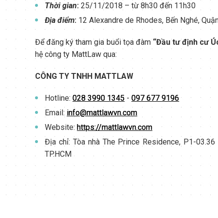
Thời gian
:
25/11/2018 – từ 8h30 đến 11h30
Địa điểm
:
12 Alexandre de Rhodes, Bến Nghé, Quận 
Để đăng ký tham gia buổi tọa đàm
“Đầu tư định cư 
hệ công ty MattLaw qua:
CÔNG TY TNHH MATTLAW
Hotline:
028 3990 1345
-
097 677 9196
Email:
info@mattlawvn.com
Website:
https://mattlawvn.com
Địa chỉ: Tòa nhà The Prince Residence, P1-03.36
TP.HCM