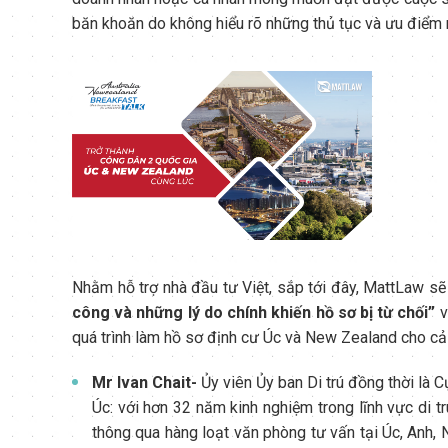
băn khoăn do không hiểu rõ những thủ tục và ưu điểm 
Nhằm hỗ trợ nhà đầu tư Việt, sắp tới đây, MattLaw sẽ
công và
những
lý do
chính khiến
hồ sơ bị từ chối”
v
quá trình làm hồ sơ định cư Úc và New Zealand cho cả 
Mr Ivan Chait-
Ủy viên Ủy ban Di trú đồng thời là 
Úc: với hơn 32 năm kinh nghiệm trong lĩnh vực di t
thông qua hàng loạt văn phòng tư vấn tại Úc, Anh, 