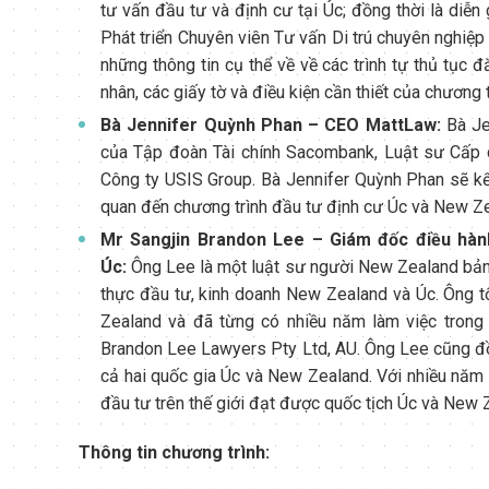
tư vấn đầu tư và định cư tại Úc; đồng thời là diễ
Phát triển Chuyên viên Tư vấn Di trú chuyên nghiệp 
những thông tin cụ thể về về các trình tự thủ tục 
nhân, các giấy tờ và điều kiện cần thiết của chương
Bà Jennifer Quỳnh Phan – CEO MattLaw:
Bà Je
của Tập đoàn Tài chính Sacombank, Luật sư Cấp 
Công ty USIS Group. Bà Jennifer Quỳnh Phan sẽ kết
quan đến chương trình đầu tư định cư Úc và New Ze
Mr Sangjin Brandon Lee – Giám đốc điều hành
Úc:
Ông Lee là một luật sư người New Zealand bản x
thực đầu tư, kinh doanh New Zealand và Úc. Ông t
Zealand và đã từng có nhiều năm làm việc tron
Brandon Lee Lawyers Pty Ltd, AU. Ông Lee cũng đồng
cả hai quốc gia Úc và New Zealand. Với nhiều năm k
đầu tư trên thế giới đạt được quốc tịch Úc và New 
Thông tin chương trình: