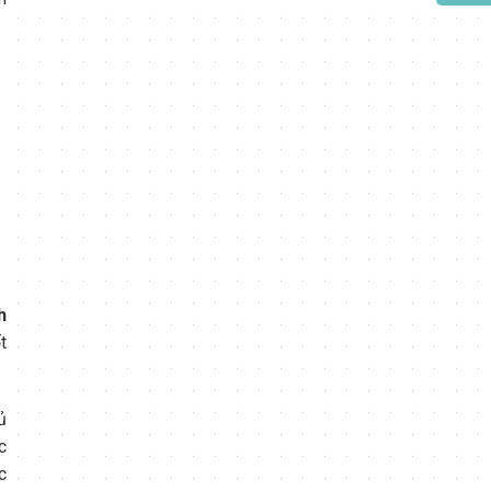
h
t
ủ
c
c