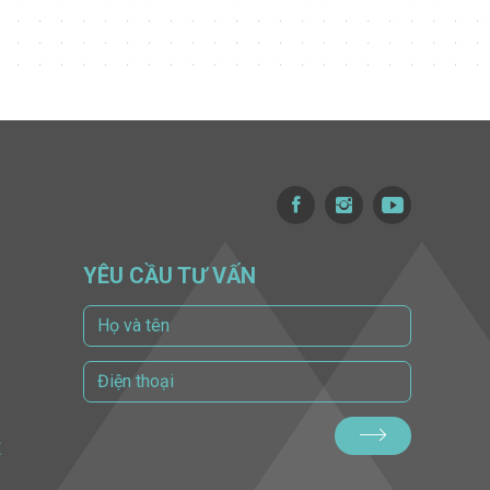
YÊU CẦU TƯ VẤN
Ề