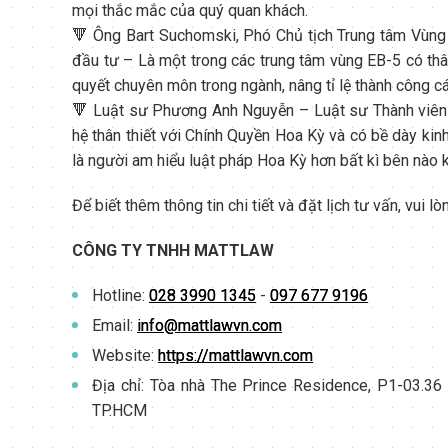
mọi thắc mắc của quý quan khách.
🔻 Ông Bart Suchomski, Phó Chủ tịch Trung tâm Vùng
đầu tư – Là một trong các trung tâm vùng EB-5 có th
quyết chuyên môn trong ngành, nâng tỉ lệ thành công 
🔻 Luật sư Phương Anh Nguyễn – Luật sư Thành viên 
hệ thân thiết với Chính Quyền Hoa Kỳ và có bề dày kin
là người am hiểu luật pháp Hoa Kỳ hơn bất kì bên nào 
Để biết thêm thông tin chi tiết và đặt lịch tư vấn, vui lò
CÔNG TY TNHH MATTLAW
Hotline:
028 3990 1345
-
097 677 9196
Email:
info@mattlawvn.com
Website:
https://mattlawvn.com
Địa chỉ: Tòa nhà The Prince Residence, P1-03.36
TP.HCM