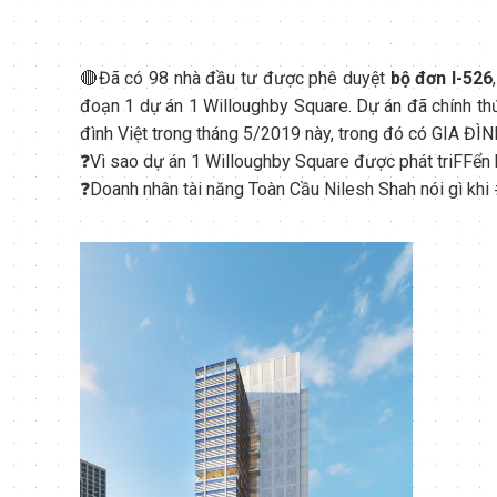
🔴Đã có 98 nhà đầu tư được phê duyệt
bộ đơn I-526
đoạn 1 dự án 1 Willoughby Square. Dự án đã chính thứ
đình Việt trong tháng 5/2019 này, trong đó có GIA ĐÌ
❓Vì sao dự án 1 Willoughby Square được phát tri
F
F
ển 
❓Doanh nhân tài năng Toàn Cầu Nilesh Shah nói gì 