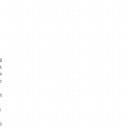
g
,
i
c
t
i
p