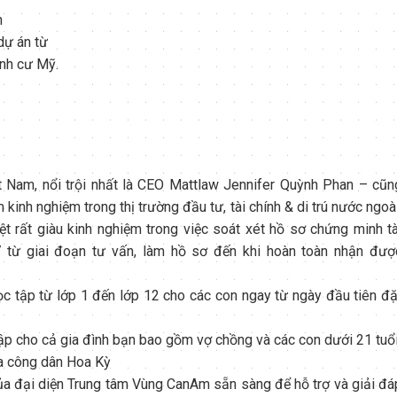
n
dự án từ
ịnh cư Mỹ.
Nam, nổi trội nhất là CEO Mattlaw Jennifer Quỳnh Phan – cũn
 kinh nghiệm trong thị trường đầu tư, tài chính & di trú nước ngoài
 rất giàu kinh nghiệm trong việc soát xét hồ sơ chứng minh tà
7 từ giai đoạn tư vấn, làm hồ sơ đến khi hoàn toàn nhận đượ
 tập từ lớp 1 đến lớp 12 cho các con ngay từ ngày đầu tiên đặ
tập cho cả gia đình bạn bao gồm vợ chồng và các con dưới 21 tuổ
ủa công dân Hoa Kỳ
a đại diện Trung tâm Vùng CanAm sẵn sàng để hỗ trợ và giải đá