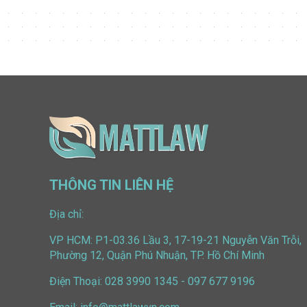
THÔNG TIN LIÊN HỆ
Địa chỉ:
VP HCM: P1-03.36 Lầu 3, 17-19-21 Nguyễn Văn Trỗi,
Phường 12, Quận Phú Nhuận, TP. Hồ Chí Minh
Điện Thoại:
028 3990 1345
-
097 677 9196