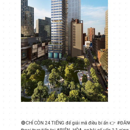
🔴CHỈ CÒN 24 TIẾNG để giải mã điều bí ẩn 👉
#
ĐĂNG