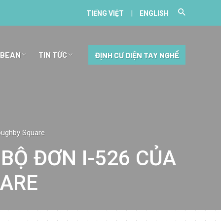
|
TIẾNG VIỆT
ENGLISH
BBEAN
TIN TỨC
ĐỊNH CƯ DIỆN TAY NGHỀ
oughby Square
BỘ ĐƠN I-526 CỦA
UARE