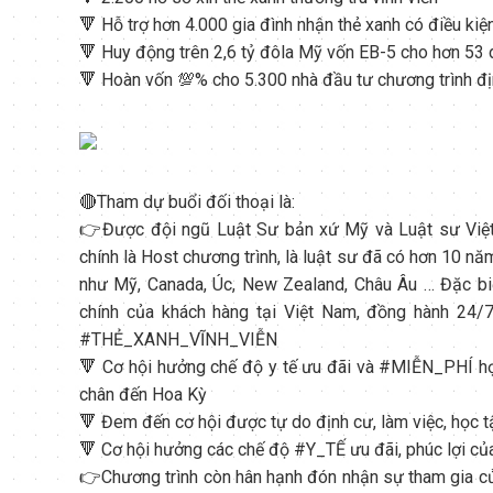
🔻 Hỗ trợ hơn 4.000 gia đình nhận thẻ xanh có điều kiệ
🔻 Huy động trên 2,6 tỷ đôla Mỹ vốn EB-5 cho hơn 53 
🔻 Hoàn vốn 💯% cho 5.300 nhà đầu tư chương trình đ
🔴Tham dự buổi đối thoại là:
👉Được đội ngũ Luật Sư bản xứ Mỹ và Luật sư Việt 
chính là Host chương trình, là luật sư đã có hơn 10 năm
như Mỹ, Canada, Úc, New Zealand, Châu Âu … Đặc biệt
chính của khách hàng tại Việt Nam, đồng hành 24/
#
THẺ_XANH_VĨNH_VIỄN
🔻 Cơ hội hưởng chế độ y tế ưu đãi và
#
MIỄN_PHÍ học
chân đến Hoa Kỳ
🔻 Đem đến cơ hội được tự do định cư, làm việc, học 
🔻 Cơ hội hưởng các chế độ
#
Y_TẾ ưu đãi, phúc lợi c
👉Chương trình còn hân hạnh đón nhận sự tham gia củ