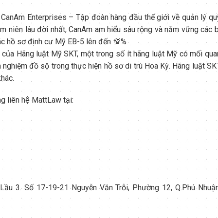
 CanAm Enterprises – Tập đoàn hàng đầu thế giới về quản lý qu
âm niên lâu đời nhất, CanAm am hiểu sâu rộng và nắm vững các b
các hồ sơ định cư Mỹ EB-5 lên đến 💯%
của Hãng luật Mỹ SKT, một trong số ít hãng luật Mỹ có mối qua
h nghiệm đồ sộ trong thực hiện hồ sơ di trú Hoa Kỳ. Hãng luật SK
khác.
ng liên hệ MattLaw tại:
 Lầu 3. Số 17-19-21 Nguyễn Văn Trỗi, Phường 12, Q.Phú Nhuận