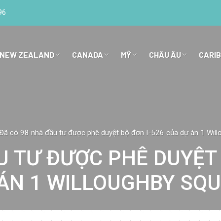
96
 NEW ZEALAND
CANADA
MỸ
CHÂU ÂU
CARI
Đã có 98 nhà đầu tư được phê duyệt bộ đơn I-526 của dự án 1 Will
U TƯ ĐƯỢC PHÊ DUYỆT 
ÁN 1 WILLOUGHBY SQ