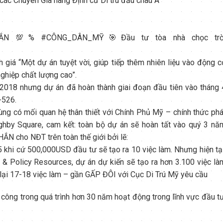
các Chuyên Gia hàng Định cư Di trú đầu châu Á
CHẮN 💯%
#
CÔNG_DÂN_MỸ🎯Đầu tư tòa nhà chọc trờ
h giá “Một dự án tuyệt vời, giúp tiếp thêm nhiên liệu vào động c
nghiệp chất lượng cao”.
 2018 nhưng dự án đã hoàn thành giai đoạn đầu tiên vào tháng 
-526.
ng có mối quan hệ thân thiết với Chính Phủ Mỹ – chính thức phá
ughby Square, cam kết: toàn bộ dự án sẽ hoàn tất vào quý 3 nă
N cho NĐT trên toàn thế giới bởi lẽ:
 khi cứ 500,000USD đầu tư sẽ tạo ra 10 việc làm. Nhưng hiện tại
 & Policy Resources, dự án dự kiến sẽ tạo ra hơn 3.100 việc là
 lại 17-18 việc làm – gần GẤP ĐÔI với Cục Di Trú Mỹ yêu cầu
 công trong quá trình hơn 30 năm hoạt động trong lĩnh vực đầu tư