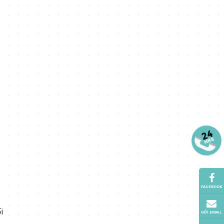
FACEBOOK
i
GỬI EMAIL