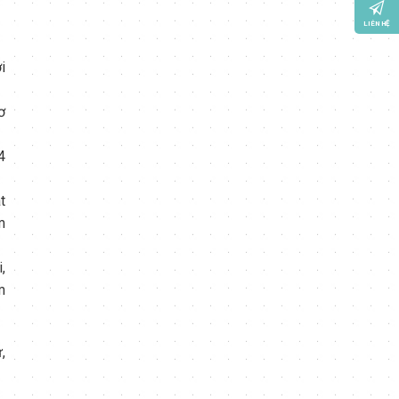
LIÊN HỆ
i
ơ
4
t
m
,
m
,