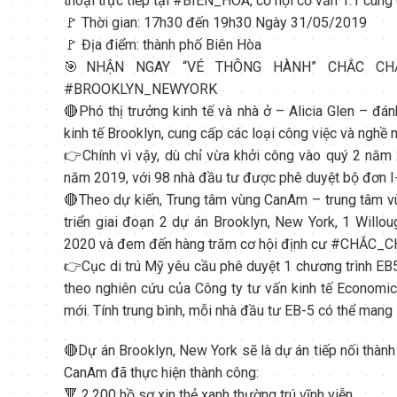
thoại trực tiếp tại
#
BIÊN_HÒA, cơ hội cố vấn 1:1 cùng 
🚩 Thời gian: 17h30 đến 19h30 Ngày 31/05/2019
🚩 Địa điểm: thành phố Biên Hòa
🎯NHẬN NGAY “VÉ THÔNG HÀNH” CHẮC 
#
BROOKLYN_NEWYORK
🔴Phó thị trưởng kinh tế và nhà ở – Alicia Glen – đán
kinh tế Brooklyn, cung cấp các loại công việc và nghề 
👉Chính vì vậy, dù chỉ vừa khởi công vào quý 2 năm
năm 2019, với 98 nhà đầu tư được phê duyệt bộ đơn I
🔴Theo dự kiến, Trung tâm vùng CanAm – trung tâm vù
triển giai đoạn 2 dự án Brooklyn, New York, 1 Willo
2020 và đem đến hàng trăm cơ hội định cư
#
CHẮC_CHẮ
👉Cục di trú Mỹ yêu cầu phê duyệt 1 chương trình EB5
theo nghiên cứu của Công ty tư vấn kinh tế Economic
mới. Tính trung bình, mỗi nhà đầu tư EB-5 có thể mang
🔴Dự án Brooklyn, New York sẽ là dự án tiếp nối thành
CanAm đã thực hiện thành công:
🔻 2.200 hồ sơ xin thẻ xanh thường trú vĩnh viễn