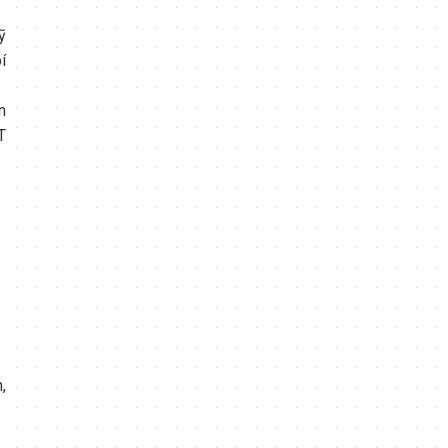
ỹ
í
n
T
,