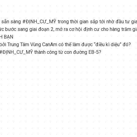
, sẵn sàng
#
ĐỊNH_CƯ_MỸ trong thời gian sắp tới nhờ đầu tư gia
c bước sang giai đoạn 2, mở ra cơ hội định cư cho hàng trăm gi
NH BẠN
bởi Trung Tâm Vùng CanAm có thể làm được “điều kì diệu” đó?
khi #ĐỊNH_CƯ_MỸ thành công từ con đường EB-5?