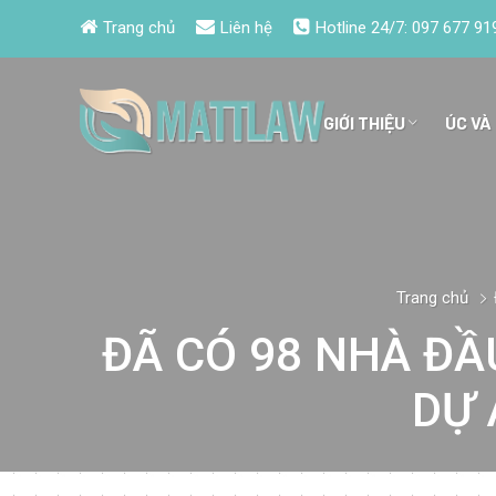
Trang chủ
Liên hệ
Hotline 24/7:
097 677 91
GIỚI THIỆU
ÚC VÀ
Trang chủ
ĐÃ CÓ 98 NHÀ ĐẦ
DỰ 