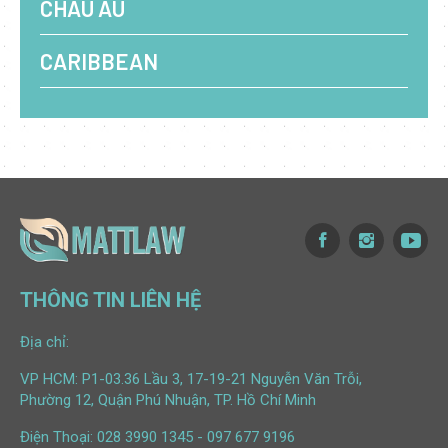
CHÂU ÂU
CARIBBEAN
THÔNG TIN LIÊN HỆ
Địa chỉ:
VP HCM: P1-03.36 Lầu 3, 17-19-21 Nguyễn Văn Trỗi,
Phường 12, Quận Phú Nhuận, TP. Hồ Chí Minh
Điện Thoại:
028 3990 1345
-
097 677 9196