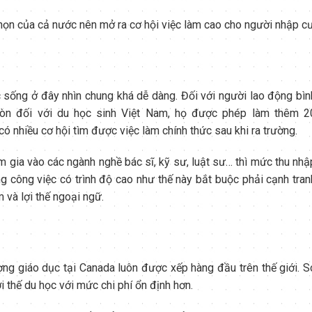
nhọn của cả nước nên mở ra cơ hội việc làm cao cho người nhập cư
 sống ở đây nhìn chung khá dễ dàng. Đối với người lao động bìn
Còn đối với du học sinh Việt Nam, họ được phép làm thêm 2
 nhiều cơ hội tìm được việc làm chính thức sau khi ra trường.
 gia vào các ngành nghề bác sĩ, kỹ sư, luật sư… thì mức thu nhậ
g công việc có trình độ cao như thế này bắt buộc phải cạnh tran
 và lợi thế ngoại ngữ.
ợng giáo dục tại Canada luôn được xếp hàng đầu trên thế giới. S
i thế du học với mức chi phí ổn định hơn.