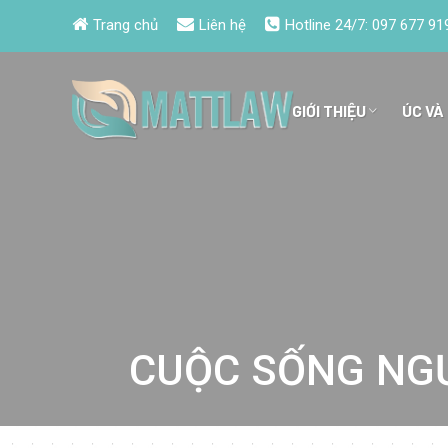
Trang chủ
Liên hệ
Hotline 24/7:
097 677 91
GIỚI THIỆU
ÚC VÀ
CUỘC SỐNG NGƯ