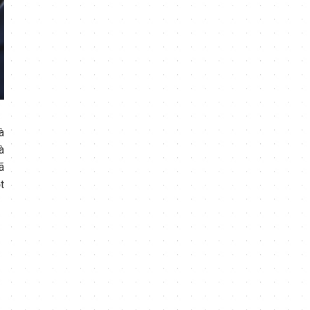
à
à
ã
t