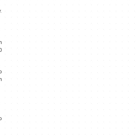
.
h
0
p
h
o