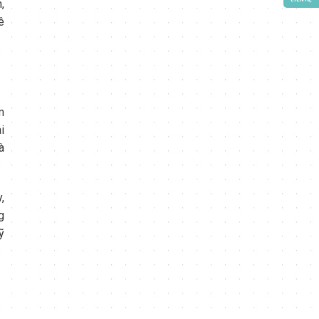
,
ê
m
i
à
,
g
ỹ