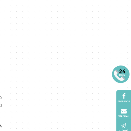
p
FACEBOOK
g
GỬI EMAIL
,
LIÊN HỆ