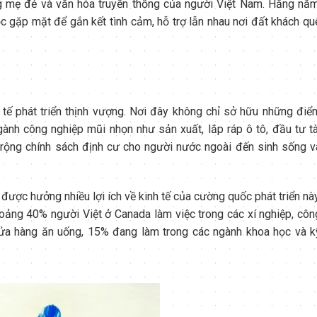
ng mẹ đẻ và văn hóa truyền thống của người Việt Nam. Hằng năm
 gặp mặt để gắn kết tình cảm, hỗ trợ lẫn nhau nơi đất khách qu
h tế phát triển thịnh vượng. Nơi đây không chỉ sở hữu những điể
gành công nghiệp mũi nhọn như sản xuất, lắp ráp ô tô, đầu tư tà
 rộng chính sách định cư cho người nước ngoài đến sinh sống v
được hưởng nhiều lợi ích về kinh tế của cường quốc phát triển này
oảng 40% người Việt ở Canada làm việc trong các xí nghiệp, côn
cửa hàng ăn uống, 15% đang làm trong các ngành khoa học và k