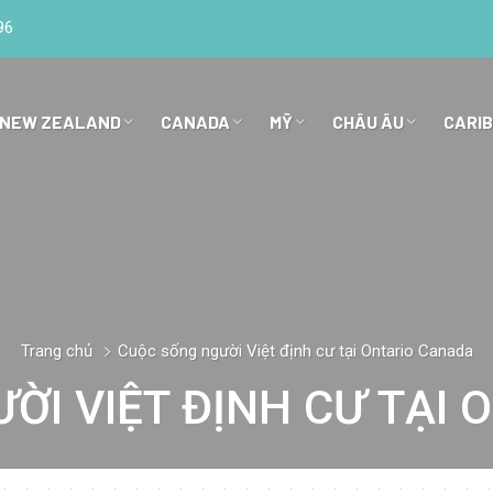
96
 NEW ZEALAND
CANADA
MỸ
CHÂU ÂU
CARI
Trang chủ
Cuộc sống người Việt định cư tại Ontario Canada
ỜI VIỆT ĐỊNH CƯ TẠI 