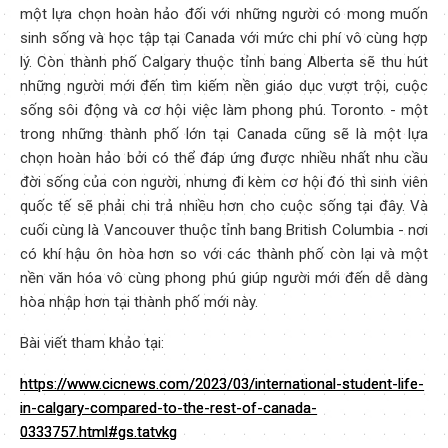
một lựa chọn hoàn hảo đối với những người có mong muốn
sinh sống và học tập tại Canada với mức chi phí vô cùng hợp
lý. Còn thành phố Calgary thuộc tỉnh bang Alberta sẽ thu hút
những người mới đến tìm kiếm nền giáo dục vượt trội, cuộc
sống sôi động và cơ hội việc làm phong phú. Toronto - một
trong những thành phố lớn tại Canada cũng sẽ là một lựa
chọn hoàn hảo bởi có thể đáp ứng được nhiều nhất nhu cầu
đời sống của con người, nhưng đi kèm cơ hội đó thì sinh viên
quốc tế sẽ phải chi trả nhiều hơn cho cuộc sống tại đây. Và
cuối cùng là Vancouver thuộc tỉnh bang British Columbia - nơi
có khí hậu ôn hòa hơn so với các thành phố còn lại và một
nền văn hóa vô cùng phong phú giúp người mới đến dễ dàng
hòa nhập hơn tại thành phố mới này.
Bài viết tham khảo tại:
https://www.cicnews.com/2023/03/international-student-life-
in-calgary-compared-to-the-rest-of-canada-
0333757.html#gs.tatvkg