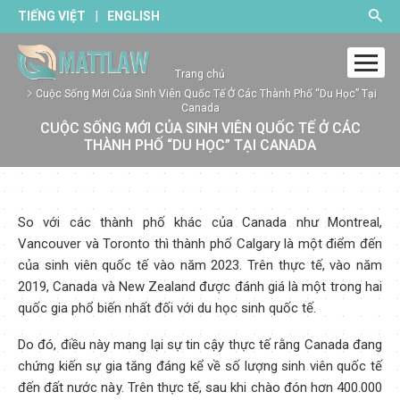
|
TIẾNG VIỆT
ENGLISH
Trang chủ
Cuộc Sống Mới Của Sinh Viên Quốc Tế Ở Các Thành Phố “Du Học” Tại
Canada
CUỘC SỐNG MỚI CỦA SINH VIÊN QUỐC TẾ Ở CÁC
THÀNH PHỐ “DU HỌC” TẠI CANADA
So với các thành phố khác của Canada như Montreal,
Vancouver và Toronto thì thành phố Calgary là một điểm đến
của sinh viên quốc tế vào năm 2023. Trên thực tế, vào năm
2019, Canada và New Zealand được đánh giá là một trong hai
quốc gia phổ biến nhất đối với du học sinh quốc tế.
Do đó, điều này mang lại sự tin cậy thực tế rằng Canada đang
chứng kiến sự gia tăng đáng kể về số lượng sinh viên quốc tế
đến đất nước này. Trên thực tế, sau khi chào đón hơn 400.000