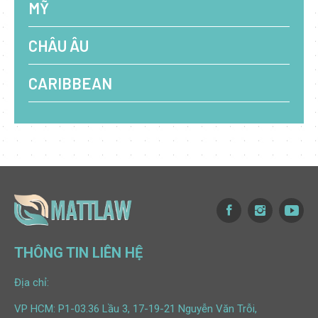
MỸ
CHÂU ÂU
CARIBBEAN
THÔNG TIN LIÊN HỆ
Địa chỉ:
VP HCM: P1-03.36 Lầu 3, 17-19-21 Nguyễn Văn Trỗi,