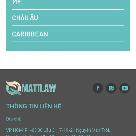
MỸ
CHÂU ÂU
CARIBBEAN
THÔNG TIN LIÊN HỆ
Địa chỉ:
VP HCM: P1-03.36 Lầu 3, 17-19-21 Nguyễn Văn Trỗi,