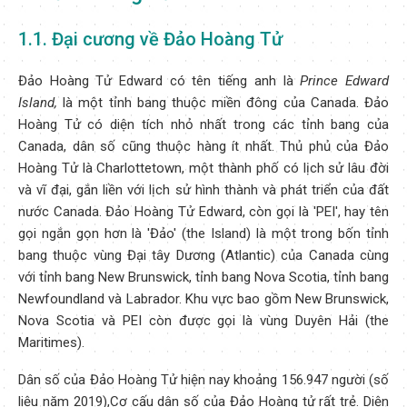
1.1. Đại cương về Đảo Hoàng Tử
Đảo Hoàng Tử Edward có tên tiếng anh là
Prince Edward
Island,
là một tỉnh bang thuộc miền đông của Canada. Đảo
Hoàng Tử có diện tích nhỏ nhất trong các tỉnh bang của
Canada, dân số cũng thuộc hàng ít nhất. Thủ phủ của Đảo
Hoàng Tử là Charlottetown, một thành phố có lịch sử lâu đời
và vĩ đại, gắn liền với lịch sử hình thành và phát triển của đất
nước Canada. Đảo Hoàng Tử Edward, còn gọi là 'PEI', hay tên
gọi ngắn gọn hơn là 'Đảo' (the Island) là một trong bốn tỉnh
bang thuộc vùng Đại tây Dương (Atlantic) của Canada cùng
với tỉnh bang New Brunswick, tỉnh bang Nova Scotia, tỉnh bang
Newfoundland và Labrador. Khu vực bao gồm New Brunswick,
Nova Scotia và PEI còn được gọi là vùng Duyên Hải (the
Maritimes).
Dân số của Đảo Hoàng Tử hiện nay khoảng 156.947 người (số
liệu năm 2019),Cơ cấu dân số của Đảo Hoàng tử rất trẻ. Diện