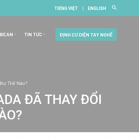
|
TIẾNG VIỆT
ENGLISH
BBEAN
TIN TỨC
ĐỊNH CƯ DIỆN TAY NGHỀ
 Như Thế Nào?
DA ĐÃ THAY ĐỔI
NÀO?