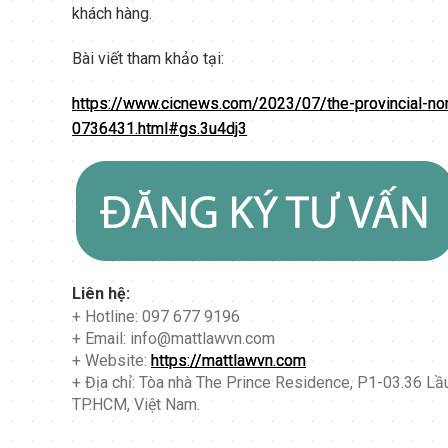
khách hàng.
Bài viết tham khảo tại:
https://www.cicnews.com/2023/07/the-provincial-n
0736431.html#gs.3u4dj3
Liên hệ:
+ Hotline: 097 677 9196
+ Email: info@mattlawvn.com
+ Website:
https://mattlawvn.com
+ Địa chỉ: Tòa nhà The Prince Residence, P1-03.36 L
TP.HCM, Việt Nam.