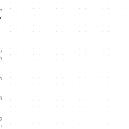
ã
y
a
h
m
i
g
o