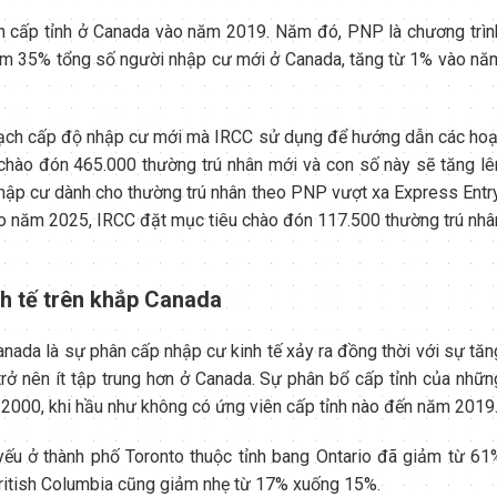
n cấp tỉnh ở Canada vào năm 2019. Năm đó, PNP là chương trìn
hiếm 35% tổng số người nhập cư mới ở Canada, tăng từ 1% vào nă
oạch cấp độ nhập cư mới mà IRCC sử dụng để hướng dẫn các hoạ
hào đón 465.000 thường trú nhân mới và con số này sẽ tăng lê
ập cư dành cho thường trú nhân theo PNP vượt xa Express Entry
Vào năm 2025, IRCC đặt mục tiêu chào đón 117.500 thường trú nhâ
nh tế trên khắp Canada
nada là sự phân cấp nhập cư kinh tế xảy ra đồng thời với sự tăn
rở nên ít tập trung hơn ở Canada. Sự phân bổ cấp tỉnh của nhữn
 2000, khi hầu như không có ứng viên cấp tỉnh nào đến năm 2019
 yếu ở thành phố Toronto thuộc tỉnh bang Ontario đã giảm từ 61
British Columbia cũng giảm nhẹ từ 17% xuống 15%.