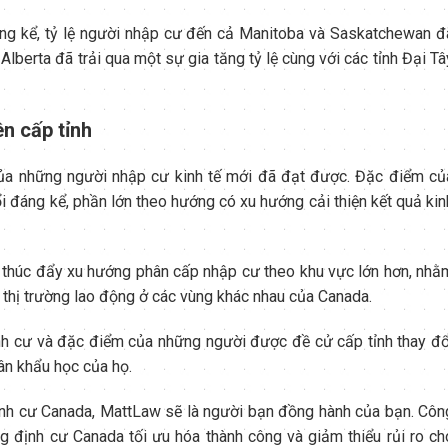
ng kể, tỷ lệ người nhập cư đến cả Manitoba và Saskatchewan đ
lberta đã trải qua một sự gia tăng tỷ lệ cùng với các tỉnh Đại Tâ
n cấp tỉnh
của những người nhập cư kinh tế mới đã đạt được. Đặc điểm củ
 đáng kể, phần lớn theo hướng có xu hướng cải thiện kết quả kin
c thúc đẩy xu hướng phân cấp nhập cư theo khu vực lớn hơn, nhằ
 thị trường lao động ở các vùng khác nhau của Canada.
nh cư và đặc điểm của những người được đề cử cấp tỉnh thay đổ
ân khẩu học của họ.
định cư Canada, MattLaw sẽ là người bạn đồng hành của bạn. Côn
g định cư Canada tối ưu hóa thành công và giảm thiểu rủi ro ch