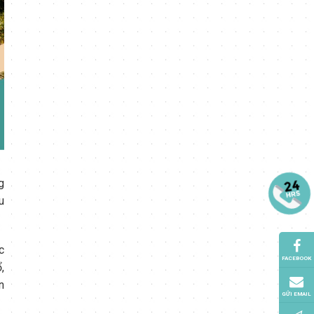
g
u
c
FACEBOOK
,
n
GỬI EMAIL