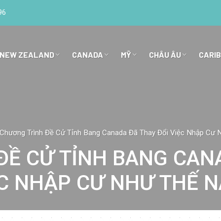
96
 NEW ZEALAND
CANADA
MỸ
CHÂU ÂU
CARI
Chương Trình Đề Cử Tỉnh Bang Canada Đã Thay Đổi Việc Nhập Cư
ĐỀ CỬ TỈNH BANG CANA
C NHẬP CƯ NHƯ THẾ 