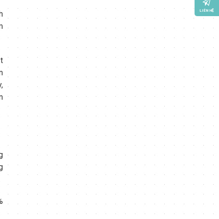
LIÊN HỆ
h
m
t
n
,
n
g
g
.
%