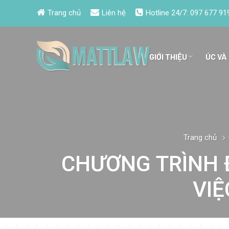
Trang chủ
Liên hệ
Hotline 24/7:
097 677 91
GIỚI THIỆU
ÚC VÀ
Trang chủ
CHƯƠNG TRÌNH 
VIỆ