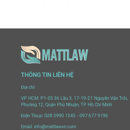
THÔNG TIN LIÊN HỆ
Địa chỉ:
VP HCM: P1-03.36 Lầu 3, 17-19-21 Nguyễn Văn Trỗi,
Phường 12, Quận Phú Nhuận, TP. Hồ Chí Minh
Điện Thoại:
028 3990 1345
-
097 677 9196
Email:
info@mattlawvn.com