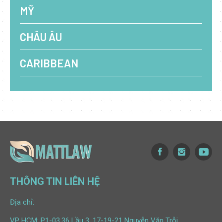
MỸ
CHÂU ÂU
CARIBBEAN
THÔNG TIN LIÊN HỆ
Địa chỉ:
VP HCM: P1-03.36 Lầu 3, 17-19-21 Nguyễn Văn Trỗi,