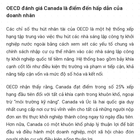
OECD đánh giá Canada là điểm đến hấp dẫn của
doanh nhân
Các chỉ số thu hút nhân tài của OECD là một hệ thống xếp
hạng tập trung vào việc thu hút các nhà sáng lập công ty khởi
nghiệp nước ngoài bằng cách xem xét các yếu tố chung và
chính sách nhập cư cụ thể nhắm vào các nhà sáng lập công
ty khởi nghiệp quốc tế tiềm năng. Hệ thống bao gồm bảy khía
cạnh cốt lõi như điều kiện thị trường và phạm vi tiếp cận, khả
năng tiếp cận vốn và mức độ số hóa và kết nối.
OECD nhận thấy rằng, Canada đạt điểm trong số 25% xếp
hạng đầu tiên đối với tất cả khía cạnh trong khuôn khổ, ngoại
trừ “môi trường kỹ năng”. Canada và Úc là hai quốc gia duy
nhất cung cấp nơi cư trú vĩnh viễn cho tất cả những người nộp
đơn xin thị thực khởi nghiệp thành công ngay từ ngày đầu tiên.
Hơn nữa, Canada có một khuôn khổ pháp lý thuận lợi để bắt
đầu và điều hành một doanh nghiệp, một xã hội chào đón
người nhập cư với điều kiện sống thuận lợi.