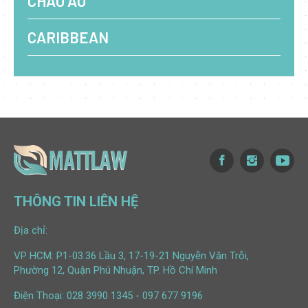
CHÂU ÂU
CARIBBEAN
THÔNG TIN LIÊN HỆ
Địa chỉ:
VP HCM: P1-03.36 Lầu 3, 17-19-21 Nguyễn Văn Trỗi,
Phường 12, Quận Phú Nhuận, TP. Hồ Chí Minh
Điện Thoại:
028 3990 1345
-
097 677 9196