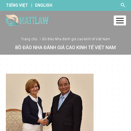
|
TIẾNG VIỆT
ENGLISH
Trang chủ
Bồ Đào Nha đánh giá cao kinh tế Việt Nam
BỒ ĐÀO NHA ĐÁNH GIÁ CAO KINH TẾ VIỆT NAM