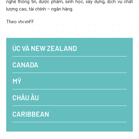
nghệ thông tin, dược phẩm, sinh học, xây dựng, dịch vụ chất
lượng cao, tài chính – ngân hàng.
Theo vtv.vn
F
F
ÚC VÀ NEW ZEALAND
CANADA
MỸ
CHÂU ÂU
CARIBBEAN