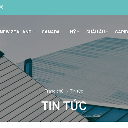
96
 NEW ZEALAND
CANADA
MỸ
CHÂU ÂU
CARI
Trang chủ
Tin tức
TIN TỨC