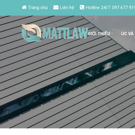
Trang chủ
Liên hệ
Hotline 24/7:
097 677 91
GIỚI THIỆU
ÚC VÀ