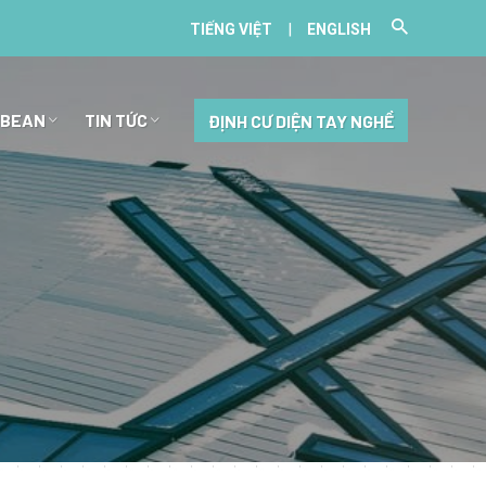
|
TIẾNG VIỆT
ENGLISH
BBEAN
TIN TỨC
ĐỊNH CƯ DIỆN TAY NGHỀ