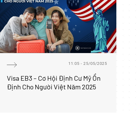
11:05 - 25/05/2025
Visa EB3 – Cơ Hội Định Cư Mỹ Ổn
Đ
Định Cho Người Việt Năm 2025
R