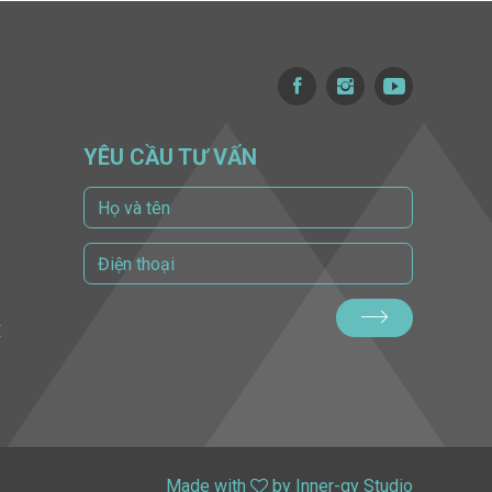
YÊU CẦU TƯ VẤN
Ề
Made with
by
Inner-gy Studio