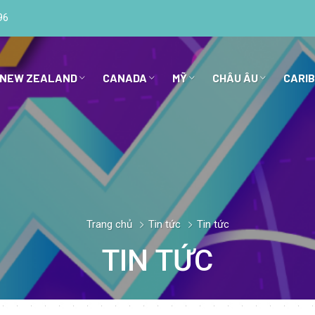
96
 NEW ZEALAND
CANADA
MỸ
CHÂU ÂU
CARI
Trang chủ
Tin tức
Tin tức
TIN TỨC