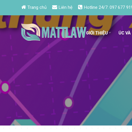
Trang chủ
Liên hệ
Hotline 24/7:
097 677 91
GIỚI THIỆU
ÚC VÀ