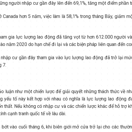
những người nhập cư gần đây lên đến 69,1%, tăng một điểm phần t
 Canada hơn 5 năm, việc làm là 58,1% trong tháng Bảy, giảm m
ham gia lực lượng lao động đã tăng vọt từ hơn 612.000 người v
vào năm 2020 do hạn chế đi lại và các biện pháp liên quan đến co
i nhập cư gần đây tham gia vào lực lượng lao động đã trở lại m
 7.
 luận như một chiến lược để giải quyết những thách thức về n
ng yếu tố này kết hợp với nhau có nghĩa là lực lượng lao động 
n thất. Nếu không có nhập cư và các chiến lược khác để hỗ trợ kh
ính cạnh tranh quốc tế về lâu dài.
 bớt vào cuối tháng 6, khi biên giới mở cửa trở lại cho các thườ