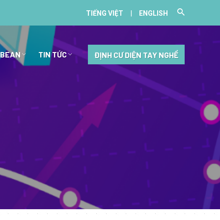
|
TIẾNG VIỆT
ENGLISH
BBEAN
TIN TỨC
ĐỊNH CƯ DIỆN TAY NGHỀ