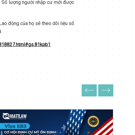
ch. Số lượng người nhập cư mới được
 Lao động của họ sẽ theo dõi liệu số
.
0818827.html#gs.81kpb1