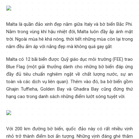
Malta là quần đảo xinh đẹp nằm giữa Italy và bờ biển Bắc Phi.
Nằm trong vùng khí hậu nhiệt đới, Malta luôn đầy ắp ánh mặt
trời. Ngoài mùa hè khá nóng, thời tiết những mùa còn lại trong
năm đều ấm áp với nắng đẹp mà không quá gay gắt.
Malta có 12 bãi biển được Quỹ giáo dục môi trường (FEE) trao
Blue Flag (một giải thưởng dành cho những bờ biển đáp ứng
đầy đủ tiêu chuẩn nghiêm ngặt về chất lượng nước, sự an
toàn và các dịch vụ liên quan). Thêm vào đó, ba bờ biển gồm
Ghajin Tuffieha, Golden Bay và Ghadira Bay cũng đứng thứ
hạng cao trong danh sách những điểm lướt sóng tuyệt vời.
Với 200 km đường bờ biển, quốc đảo này có rất nhiều vịnh
nhỏ trở thành điểm bơi ấn tượng. Những vịnh đáng ghé thăm