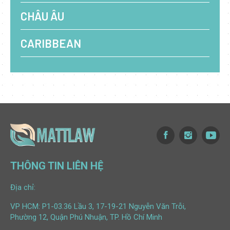
CHÂU ÂU
CARIBBEAN
THÔNG TIN LIÊN HỆ
Địa chỉ:
VP HCM: P1-03.36 Lầu 3, 17-19-21 Nguyễn Văn Trỗi,
Phường 12, Quận Phú Nhuận, TP. Hồ Chí Minh