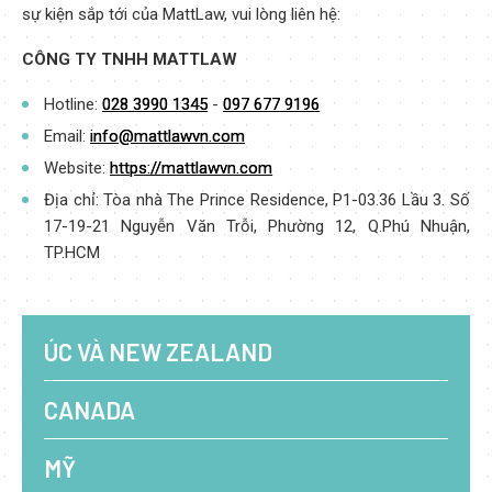
sự kiện sắp tới của MattLaw, vui lòng liên hệ:
CÔNG TY TNHH MATTLAW
Hotline:
028 3990 1345
-
097 677 9196
Email:
info@mattlawvn.com
Website:
https://mattlawvn.com
Địa chỉ: Tòa nhà The Prince Residence, P1-03.36 Lầu 3. Số
17-19-21 Nguyễn Văn Trỗi, Phường 12, Q.Phú Nhuận,
TP.HCM
ÚC VÀ NEW ZEALAND
CANADA
MỸ