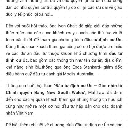
hưởng visa thường trú Úc và các quyền lợi cơ bản của công
dân Úc như quyền cư trú, quyền tự do đi lại, các ưu đãi về giáo
dục, y tế, phúc lợi xã hội…
Đến với buổi hội thảo, ông Ivan Chait đã giúp giải đáp những
thắc mắc của các quan khách xoay quanh các thủ tục và lộ
trình cần thiết để tham gia chương trình
đầu tư định cư Úc
.
Đồng thời, quan khách tham gia cũng có cơ hội được tìm hiểu
về các dự án đầu tư thuộc khuôn khổ chương trình
đầu tư
định cư Úc
, bao gồm các thông tin như tên dự án, địa điểm,
khả năng sinh lời…thông qua ông Enda Stankard- giám đốc
điều hành quỹ đầu tư danh giá Moelis Australia.
Thông qua buổi hội thảo “
Đầu tư định cư Úc – Góc nhìn từ
Chính quyền Bang New South Wales
”, MattLaw đã đem
đến cho các vị quan khách tham gia những thông tin hữu ích
cũng như mở ra một cơ hội đầu tư hấp dẫn cho các doanh
nhân Việt Nam.
Để biết thêm chi tiết về chương trình đầu tư định cư Úc và các