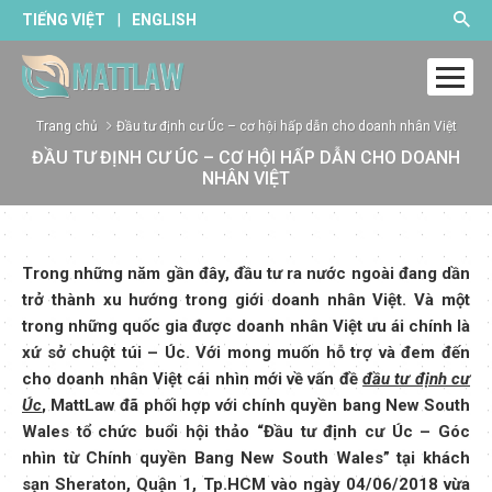
|
TIẾNG VIỆT
ENGLISH
Trang chủ
Đầu tư định cư Úc – cơ hội hấp dẫn cho doanh nhân Việt
ĐẦU TƯ ĐỊNH CƯ ÚC – CƠ HỘI HẤP DẪN CHO DOANH
NHÂN VIỆT
Trong những năm gần đây, đầu tư ra nước ngoài đang dần
trở thành xu hướng trong giới doanh nhân Việt. Và một
trong những quốc gia được doanh nhân Việt ưu ái chính là
xứ sở chuột túi – Úc. Với mong muốn hỗ trợ và đem đến
cho doanh nhân Việt cái nhìn mới về vấn đề
đầu tư định cư
Úc
, MattLaw đã phối hợp với chính quyền bang New South
Wales tổ chức buổi hội thảo “Đầu tư định cư Úc – Góc
nhìn từ Chính quyền Bang New South Wales” tại khách
sạn Sheraton, Quận 1, Tp.HCM vào ngày 04/06/2018 vừa