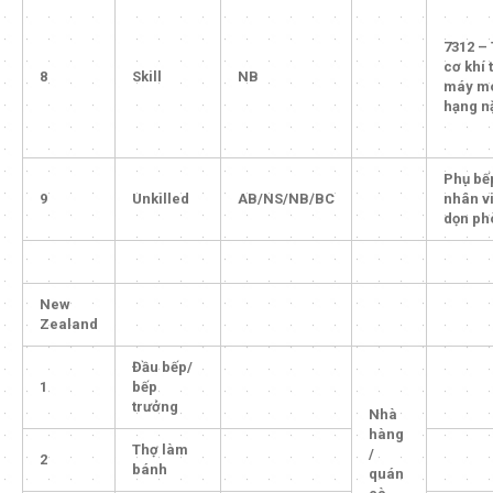
7312 –
cơ khí t
8
Skill
NB
máy m
hạng n
Phụ bế
9
Unkilled
AB/NS/NB/BC
nhân v
dọn ph
New
Zealand
Đầu bếp/
1
bếp
trưởng
Nhà
hàng
Thợ làm
/
2
bánh
quán