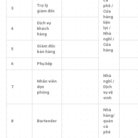
cà
Trợ lý
phê /
3
giám đốc
Cửa
hàng
tiện
Dịch vụ
lợi /
4
khách
Nhà
hàng
nghỉ /
Cửa
Gíám đốc
5
hàng
bán hàng
6
Phụ bếp
Nhà
Nhân viên
nghỉ /
7
dọn
Dịch
phòng
vụ vệ
sinh
Nhà
hàng/
8
Bartender
quán
cà
phê