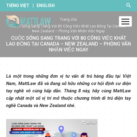
|
TIẾNG VIỆT
ENGLISH
Trang chủ
Cuộc Sống Sang Trang Với 80 Công Việc Khát Lao Động Tại Canada –
New Zealand – Phỏng Vấn Nhận Việc Ngay
CUỘC SỐNG SANG TRANG VỚI 80 CÔNG VIỆC KHÁT
LAO ĐỘNG TẠI CANADA – NEW ZEALAND – PHỎNG VẤN
NHẬN VIỆC NGAY
Là một trong những đơn vị tư vấn di trú hàng đầu tại Việt
Nam, MattLaw đã và đang sở hữu những cơ hội định cư diện
tay nghề vô cùng hấp dẫn. Tháng 8 này, hãy cùng MattLaw
cập nhật một số vị trí mở thuộc chương trình di trú diện tay
nghề Canada và New Zealand nhé.