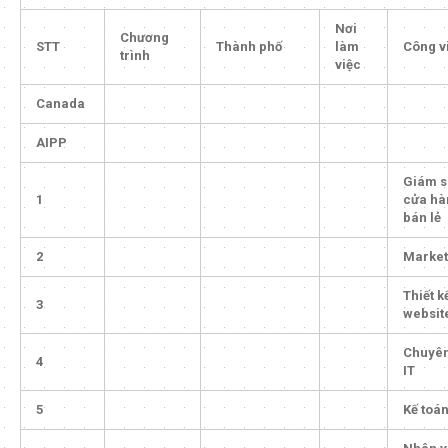
Nơi
Chương
STT
Thành phố
làm
Công v
trình
việc
Canada
AIPP
Giám s
1
cửa hà
bán lẻ
2
Market
Thiết kê
3
websit
Chuyên
4
IT
5
Kế toá