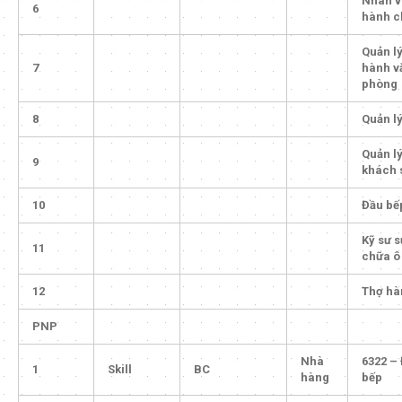
Nhân v
6
hành c
Quản ly
7
hành v
phòng
8
Quản ly
Quản ly
9
khách 
10
Đầu bế
Kỹ sư 
11
chữa ô
12
Thợ hà
PNP
Nhà
6322 –
1
Skill
BC
hàng
bếp