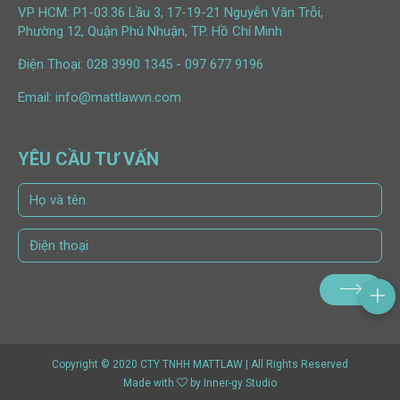
VP HCM: P1-03.36 Lầu 3, 17-19-21 Nguyễn Văn Trỗi,
Phường 12, Quận Phú Nhuận, TP. Hồ Chí Minh
Điện Thoại:
028 3990 1345
-
097 677 9196
Email:
info@mattlawvn.com
YÊU CẦU TƯ VẤN
Copyright © 2020 CTY TNHH MATTLAW | All Rights Reserved
Made with
by
Inner-gy Studio