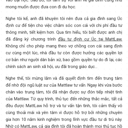
vào đại học. Sau đó, tôi tâm sự với anh về gia đình cũng như
mong muốn được đưa con đi du học.
Nghe tôi kể, anh đã khuyên tôi nên đưa cả gia đình sang Úc
định cư để tiện cho việc chăm sóc con cái với chi phí đầu tư
thông minh, tiết kiệm hơn. Qua tìm hiểu, tôi biết được anh chị
đã đăng ký chương trình
đầu tư định cư Úc tại MattLaw.
Không chỉ cho phép mang theo vợ chồng con cái sang định
cư cùng một lúc, nhà đầu tư còn được hưởng các quyền lợi
cơ bản như người dân bản xứ, bao gồm quyền tự do đi lại, các
chính sách an sinh xã hội, ưu đãi trong giáo dục…
Nghe thế, tôi mừng lắm và đã quyết định tìm đến trung tâm
để nhờ đội ngũ luật sư của Mattlaw tư vấn. Ngay khi vừa bước
chân vào trung tâm, tôi đã nhận được sự đón tiếp nhiệt tình
của Mattlaw. Từ quy trình, thủ tục đến những thắc mắc, tất cả
đều được MattLaw hỗ trợ và tư vấn tận tình, tôi cảm thấy vô
cùng thoải mái và yên tâm vì được hỗ trợ bởi những chuyên
gia hơn 10 năm kinh nghiệm trong lĩnh vực đầu tư di trú này.
Nhờ có MattLaw, cả gia đình tôi đã hoàn thành mọi thủ tục hồ