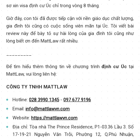
sơ xin visa định cư Úc chỉ trong vòng 8 tháng.
Giờ đây, con tôi đã được tiếp cận với nền giáo dục chất lượng,
gia đình tôi cũng có cuộc sống viên mãn tại Úc. Tôi viết bài
review này để bày tỏ sự hài lòng của gia đình tôi cũng như
lòng biết ơn đến MattLaw rất nhiều.
_________
Để tìm hiểu thêm thông tin về chương trình
định cư Úc
tại
MattLaw, vui lòng liên hệ:
CÔNG TY TNHH MATTLAW
Hotline:
028 3990 1345
-
097 677 9196
Email:
info@mattlawvn.com
Website:
https://mattlawvn.com
Địa chỉ: Tòa nhà The Prince Residence, P1-03.36 Lầu 3. Số
17-19-21 Nguyễn Văn Trỗi, Phường 12, Q.Phú Nhuận,