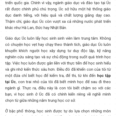
triển quốc gia. Chính vì vậy, ngành giáo dục và đào tạo tại Úc
rất được chính phủ chú trọng. Úc sở hữu một hệ thống giáo
dục danh tiếng, với hiệu quả và chất lượng giảng dạy cao.
Thậm chí, giáo dục Úc còn vượt xa cả những nước phát triển
khác như Hà Lan, Đức hay Nhật Bản.
Giáo dục Úc luôn lấy học sinh sinh viên làm trung tâm. Không
có chuyện học vẹt hay chạy theo thành tích, giáo dục Úc luôn
khuyến khích người học xây dựng tư duy độc lập, kỹ năng
nghiên cứu sáng tạo và sự chủ động trong suốt quá trình học
tập. Việc học luôn được gắn liền với thực tiễn để học sinh hiểu
và ghi nhớ kiến thức sâu hơn. Điều đó đã khiến con của tôi từ
một đứa chỉ biết học để kiểm tra, để thi, từ khi đến
học tập
tại Úc
, con trai nhỏ của tôi đã biết mình học để sau đi theo
ngành gì. Thực ra, điều này là con tôi biết chậm so với các
bạn, vì học sinh ở Úc đã có chính kiến riêng về nghề mình
chọn từ giữa những năm trung học cơ sở.
Ở bậc phổ thông, học sinh được tự do lựa chọn những môn