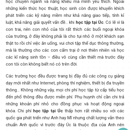
học chuyên ngành và năng khiếu mà mình yêu thích. Ngoài
những kiến thức học thuật, học sinh còn được khuyến khích
phát triển các kỹ năng mềm như khả năng giao tiếp, tính kỉ
luật, khả năng giải quyết vấn đề… khi
học tập tại Úc
. Có lẽ vì là
con trai, nên con nhỏ của tôi rất thích các buổi ngoại khóa
của trường, ở đây không phải là cho tụi nhỏ ở một khách sạn
thật to rồi chỉ việc ăn uống, vui chơi tập thể dục thông thường,
mà là thường cho các con cấm trại ở nơi thiên nhiên và học
các kĩ năng sinh tồn – điều vô cùng cần thiết mà trước đây
con tôi còn không biết nó có trên đời.
Các trường học đều được trang bị đầy đủ các công cụ giảng
dạy mới nhất như Internet, phòng thí nghiệm, thiết bị đa truyền
thông… Không những vậy, mọi chi phí học tập từ cấp tiểu học
đến phổ thông đều được miễn phí. Phụ huynh chỉ cần chi trả
những khoản phí nhỏ cho đồng phục và hoạt động ngoại
khóa. Chi phí
học tập tại Úc
thấp hơn rất nhiều so với các
quốc gia phát triển như Anh hay Mĩ nhưng chất lượng vẫn theo
chuẩn Anh quốc vì trước đây Úc là thuộc địa của Anh nên