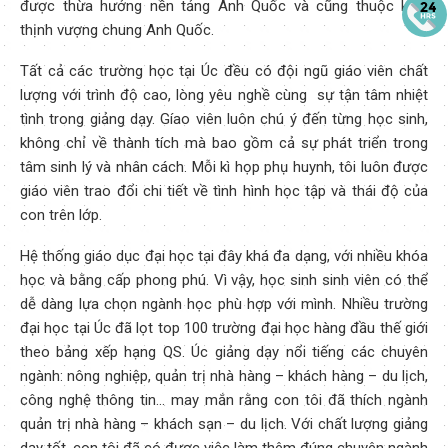
được thừa hưởng nền tảng Anh Quốc và cũng thuộc khối
thịnh vượng chung Anh Quốc.
Tất cả các trường học tại Úc đều có đội ngũ giáo viên chất
lượng với trình độ cao, lòng yêu nghề cùng sự tận tâm nhiệt
tình trong giảng dạy. Gíao viên luôn chú ý đến từng học sinh,
không chỉ về thành tích mà bao gồm cả sự phát triển trong
tâm sinh lý và nhân cách. Mỗi kì họp phụ huynh, tôi luôn được
giáo viên trao đổi chi tiết về tình hình học tập và thái độ của
con trên lớp.
Hệ thống giáo dục đại học tại đây khá đa dạng, với nhiều khóa
học và bằng cấp phong phú. Vì vậy, học sinh sinh viên có thể
dễ dàng lựa chọn ngành học phù hợp với mình. Nhiều trường
đại học tại Úc đã lọt top 100 trường đại học hàng đầu thế giới
theo bảng xếp hạng QS. Úc giảng dạy nổi tiếng các chuyên
ngành: nông nghiệp, quản trị nhà hàng – khách hàng – du lịch,
công nghệ thông tin… may mắn rằng con tôi đã thích ngành
quản trị nhà hàng – khách sạn – du lịch. Với chất lượng giảng
dạy tốt, con tôi đã có được việc làm thêm đúng chuyên ngành