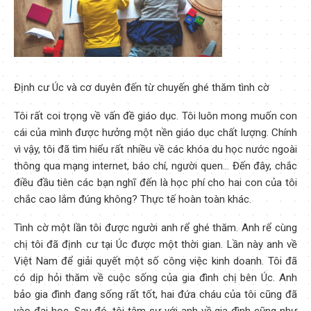
Định cư Úc và cơ duyên đến từ chuyến ghé thăm tình cờ
Tôi rất coi trọng về vấn đề giáo dục. Tôi luôn mong muốn con
cái của mình được hưởng một nền giáo dục chất lượng. Chính
vì vậy, tôi đã tìm hiểu rất nhiều về các khóa du học nước ngoài
thông qua mạng internet, báo chí, người quen… Đến đây, chắc
điều đầu tiên các bạn nghĩ đến là học phí cho hai con của tôi
chắc cao lắm đúng không? Thực tế hoàn toàn khác.
Tình cờ một lần tôi được người anh rể ghé thăm. Anh rể cùng
chị tôi đã định cư tại Úc được một thời gian. Lần này anh về
Việt Nam để giải quyết một số công việc kinh doanh. Tôi đã
có dịp hỏi thăm về cuộc sống của gia đình chị bên Úc. Anh
bảo gia đình đang sống rất tốt, hai đứa cháu của tôi cũng đã